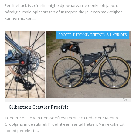
Een lifehack is zo’n slimmigheidje waarvan je denkt: oh ja, wat
hándig! Simple oplossingen of ingrepen die je leven makkelijker
kunnen maken....
PROEFRIT TREKKINGFIETSEN & HYBRIDES
Gilbertson Crawler Proefrit
In iedere editie van FietsAcief test technisch redacteur Menno
Grootjans in de rubriek Proefrit een aantal fietsen. Van e-bike tot
speed pedelec tot...