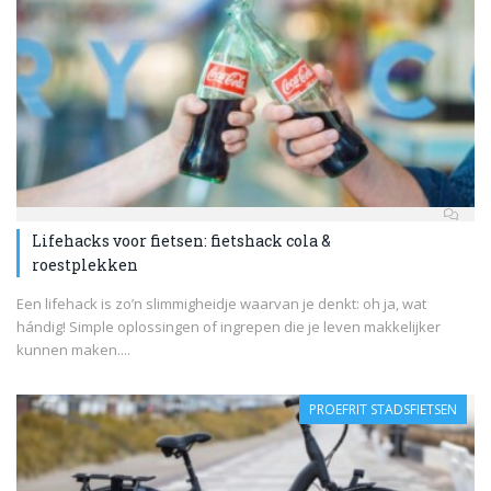
Lifehacks voor fietsen: fietshack cola &
roestplekken
Een lifehack is zo’n slimmigheidje waarvan je denkt: oh ja, wat
hándig! Simple oplossingen of ingrepen die je leven makkelijker
kunnen maken....
PROEFRIT STADSFIETSEN