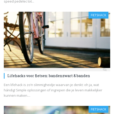
speed pedelec tot...
FIETSHACK
Lifehacks voor fietsen: bandenzwart & banden
Een lifehack is zo’n slimmigheidje waarvan je denkt: oh ja, wat
hándig! Simple oplossingen of ingrepen die je leven makkelijker
kunnen maken....
FIETSHACK