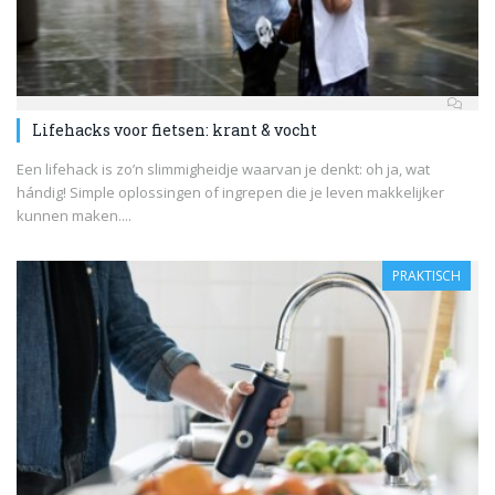
Lifehacks voor fietsen: krant & vocht
Een lifehack is zo’n slimmigheidje waarvan je denkt: oh ja, wat
hándig! Simple oplossingen of ingrepen die je leven makkelijker
kunnen maken....
PRAKTISCH