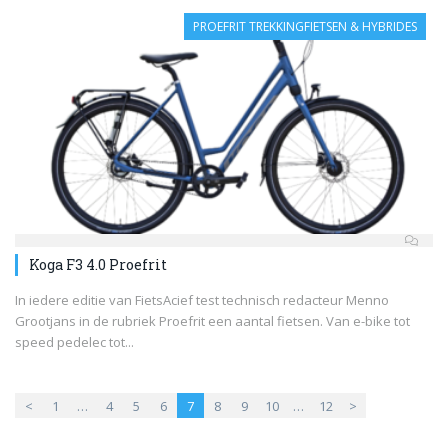
PROEFRIT TREKKINGFIETSEN & HYBRIDES
Koga F3 4.0 Proefrit
In iedere editie van FietsAcief test technisch redacteur Menno
Grootjans in de rubriek Proefrit een aantal fietsen. Van e-bike tot
speed pedelec tot...
<
1
…
4
5
6
7
8
9
10
…
12
>