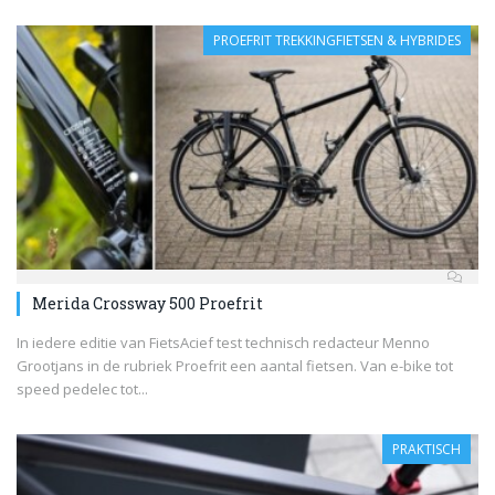
PROEFRIT TREKKINGFIETSEN & HYBRIDES
Merida Crossway 500 Proefrit
In iedere editie van FietsAcief test technisch redacteur Menno
Grootjans in de rubriek Proefrit een aantal fietsen. Van e-bike tot
speed pedelec tot...
PRAKTISCH