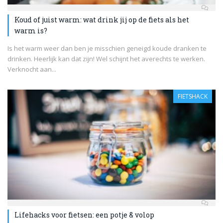
Koud of juist warm: wat drink jij op de fiets als het
warm is?
Is het warm weer dan ben je misschien geneigd koude dranken te
drinken. Heerlijk kan dat zijn! Wel schijnt het averechts te werken.
Verknocht aan...
FIETSHACK
Lifehacks voor fietsen: een potje & volop