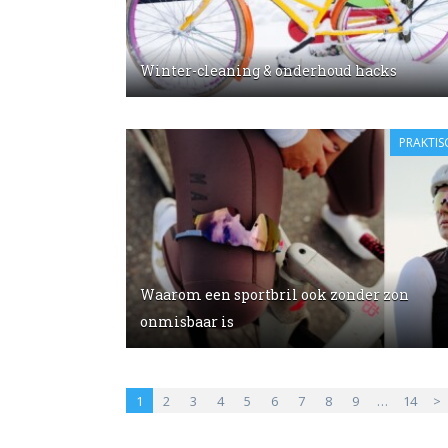
Winter-cleaning & onderhoud hacks
PRAKTIS
Waarom een sportbril ook zonder zon
onmisbaar is
1
2
3
4
5
6
7
8
9
…
14
>