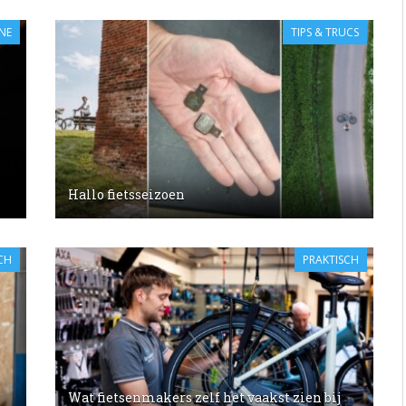
NE
TIPS & TRUCS
Hallo fietsseizoen
CH
PRAKTISCH
Wat fietsenmakers zelf het vaakst zien bij