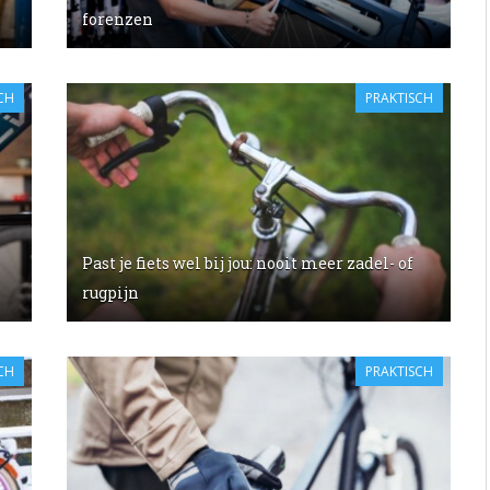
forenzen
CH
PRAKTISCH
Past je fiets wel bij jou: nooit meer zadel- of
rugpijn
CH
PRAKTISCH