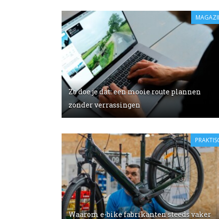
MAGAZI
Zo doe je dat: een mooie route plannen
zonder verrassingen
PRAKTIS
Waarom e-bike fabrikanten steeds vaker