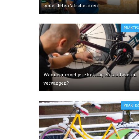
onderdelen ‘afschermen’
PRAKTIS
Wanneer moet je je ketting en tandwielen
vervangen?
PRAKTIS