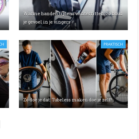
Warme handen tijdens winterritten: zo houd
je gevoel in je vingers
CH
PRAKTISCH
Zo doe je dat: Tubeless maken doe je zelf!