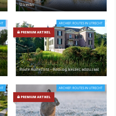
Utrecht
HT
ARCHIEF: ROUTES IN UTRECHT
PREMIUM ARTIKEL
Route Austerlitz – Koning, keizer, admiraal
HT
ARCHIEF: ROUTES IN UTRECHT
PREMIUM ARTIKEL