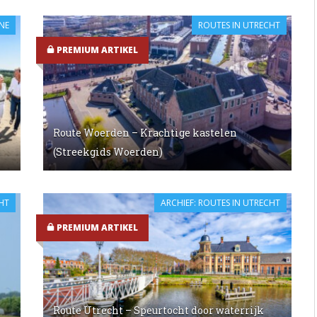
NE
ROUTES IN UTRECHT
PREMIUM ARTIKEL
Route Woerden – Krachtige kastelen
(Streekgids Woerden)
HT
ARCHIEF: ROUTES IN UTRECHT
PREMIUM ARTIKEL
Route Utrecht – Speurtocht door waterrijk