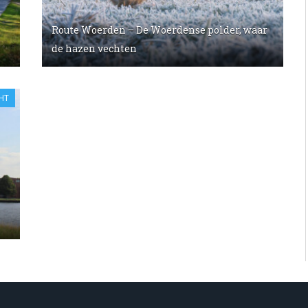
Route Woerden – De Woerdense polder, waar
de hazen vechten
HT