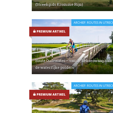
(Streekgids Kromme Rijn)
ARCHIEF: ROUTES IN UTREC
PREMIUM ARTIKEL
Route Oudewater – van de heksenwaag naar
de waterrijke polders
ARCHIEF: ROUTES IN UTREC
PREMIUM ARTIKEL