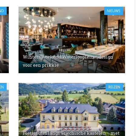
AND
NIEUWS
Winters weekend Waterlooplein – design
voor een prikkie
EN
REIZEN
Fietsroutes langs Tsjechische kastelen – met