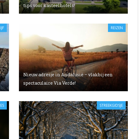
tips voor kasteelhotels!
IJF
REIZEN
Nieuw adresje in Andalusië – vlakbij een
spectaculaire Via Verde!
ES
STREEKGIDSJE