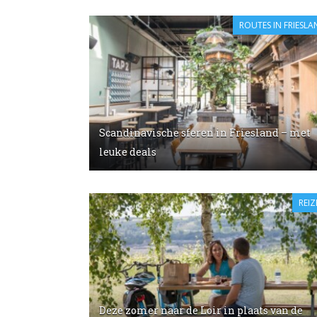
ROUTES IN FRIESL
Scandinavische sferen in Friesland – met
leuke deals
REIZ
Deze zomer naar de Loir in plaats van de