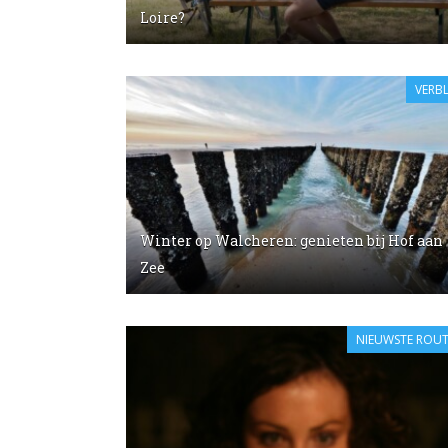
Loire?
VERBL
Winter op Walcheren: genieten bij Hof aan
Zee
NIEUWSTE ROUT