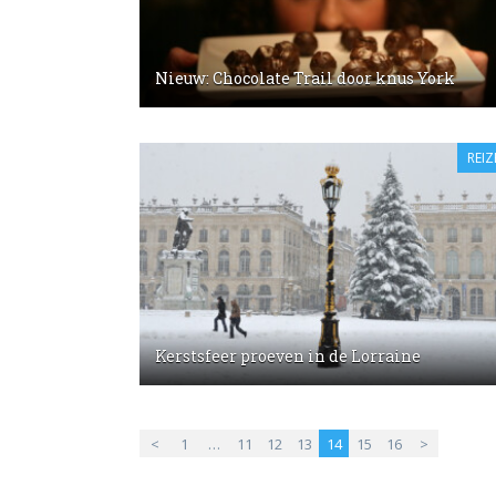
Nieuw: Chocolate Trail door knus York
REIZ
Kerstsfeer proeven in de Lorraine
<
1
…
11
12
13
14
15
16
>