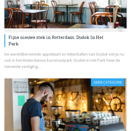
Fijne nieuwe stek in Rotterdam: Dudok In Het
Park
De wereldberoemde appeltaart en bitterballen van Dudok eet je nu
ook in het Rotterdamse Euromastpark. Dudok In Het Park heet de
nieuwste vestiging,...
GEEN CATEGORIE