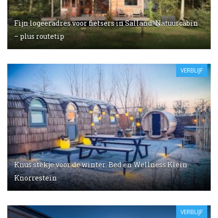
Fijn logeeradres voor fietsers in Salland: Natuurcabin
– plus routetip
VERBLIJF
Knus stekje voor de winter: Bed en Wellness Klein
Knorrestein
VERBLIJF