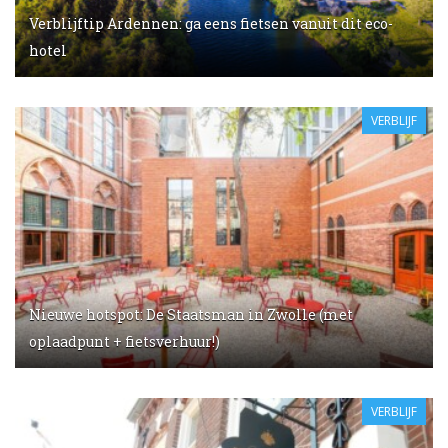
Verblijftip Ardennen: ga eens fietsen vanuit dit eco-
hotel
VERBLIJF
Nieuwe hotspot: De Staatsman in Zwolle (met
oplaadpunt + fietsverhuur!)
VERBLIJF