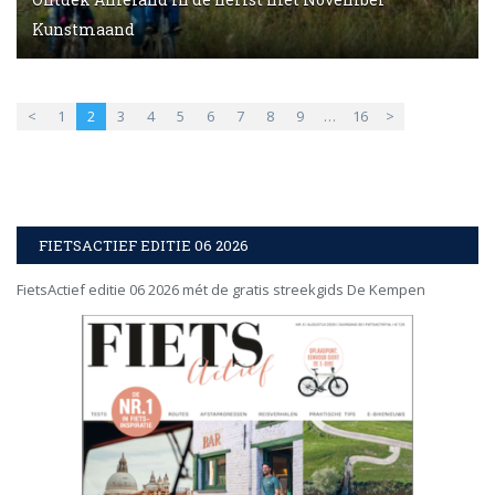
Kunstmaand
<
1
2
3
4
5
6
7
8
9
…
16
>
FIETSACTIEF EDITIE 06 2026
FietsActief editie 06 2026 mét de gratis streekgids De Kempen