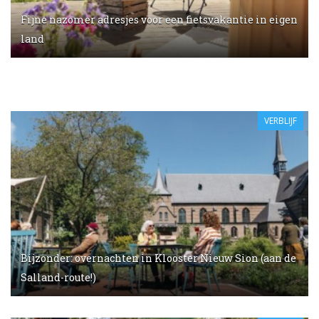
Fijne nazomer adresjes voor een fietsvakantie in eigen
land
VERBLIJF
Bijzonder: overnachten in Klooster Nieuw Sion (aan de
Salland-route!)