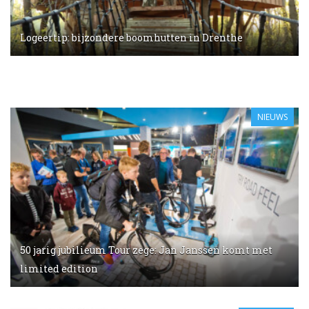
Logeertip: bijzondere boomhutten in Drenthe
NIEUWS
50 jarig jubilieum Tour zege: Jan Janssen komt met
limited edition