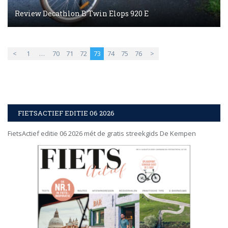
Review Decathlon B’Twin Elops 920 E
<
1
…
70
71
72
73
74
75
76
>
FIETSACTIEF EDITIE 06 2026
FietsActief editie 06 2026 mét de gratis streekgids De Kempen