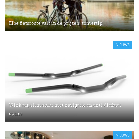
Elbe fietsroute valt in de prijzen: zomertip!
NIEUWS
Winkbar, slim stuur met navigatie en anti-diefstal
opties
NIEUWS