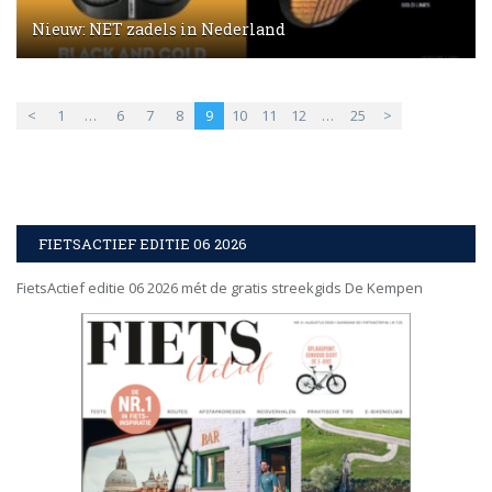
Nieuw: NET zadels in Nederland
<
1
…
6
7
8
9
10
11
12
…
25
>
FIETSACTIEF EDITIE 06 2026
FietsActief editie 06 2026 mét de gratis streekgids De Kempen