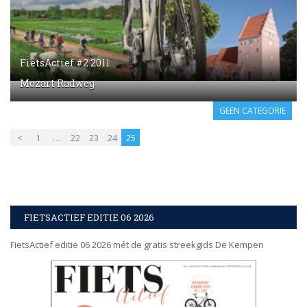
FietsActief #2 2011
Mozart Radweg
GEEN CATEGORIE
<
1
…
22
23
24
25
FIETSACTIEF EDITIE 06 2026
FietsActief editie 06 2026 mét de gratis streekgids De Kempen