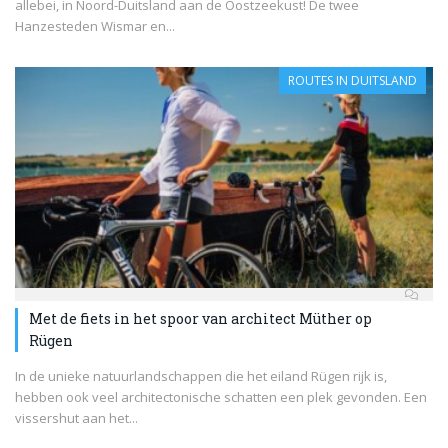
allebei, in Noord-Duitsland aan de Oostzeekust! De twee
Hanzesteden Wismar en...
ROUTES IN DUITSLAND
Met de fiets in het spoor van architect Müther op
Rügen
In de unieke natuurlandschappen die het eiland Rügen rijk is,
hebben ook veel architectonische schatten een plek gevonden. Een
vissershut aan het...