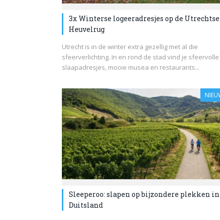
3x Winterse logeeradresjes op de Utrechtse
Heuvelrug
Utrecht is in de winter extra gezellig met al die
sfeerverlichting. In en rond de stad vind je sfeervolle
slaapadresjes, mooie musea en restaurants...
NIEU
Sleeperoo: slapen op bijzondere plekken in
Duitsland