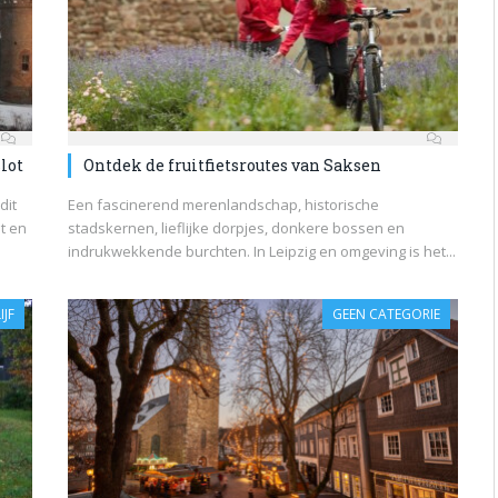
lot
Ontdek de fruitfietsroutes van Saksen
dit
Een fascinerend merenlandschap, historische
t en
stadskernen, lieflijke dorpjes, donkere bossen en
indrukwekkende burchten. In Leipzig en omgeving is het...
IJF
GEEN CATEGORIE