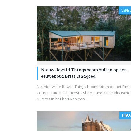
VERBL
Nieuw Rewild Things boomhutten op een
eeuwenoud Brits landgoed
Net nieuw: de Rewild Things boomhutten op het Elmo
Court Estate in Gloucestershire. Luxe minimalistische
ruimtes in het hart van een...
NIEU