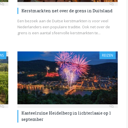
Kerstmarkten net over de grens in Duitsland
Een bezoek aan de Duitse kerstmarkten is voor veel
Nederlanders een populaire traditie. Ook net over de
grens is een aantal sfeervolle kerstmarkten te...
WS
REIZEN
Kasteelruïne Heidelberg in lichterlaaie op 1
september