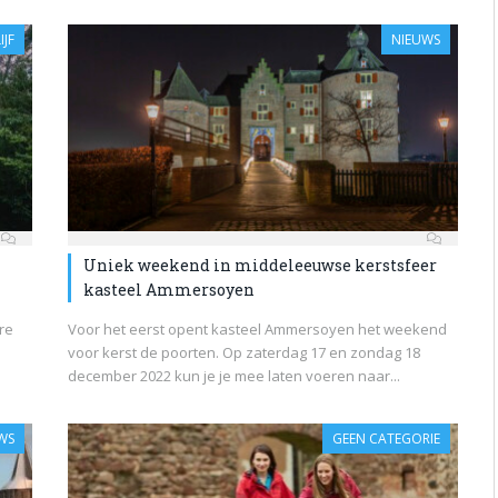
IJF
NIEUWS
Uniek weekend in middeleeuwse kerstsfeer
kasteel Ammersoyen
re
Voor het eerst opent kasteel Ammersoyen het weekend
voor kerst de poorten. Op zaterdag 17 en zondag 18
december 2022 kun je je mee laten voeren naar...
WS
GEEN CATEGORIE