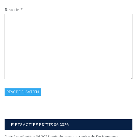
Reactie
*
FIETSACTIEF EDITIE 06 2026
FietsActief editie 06 2026 mét de gratis streekgids De Kempen