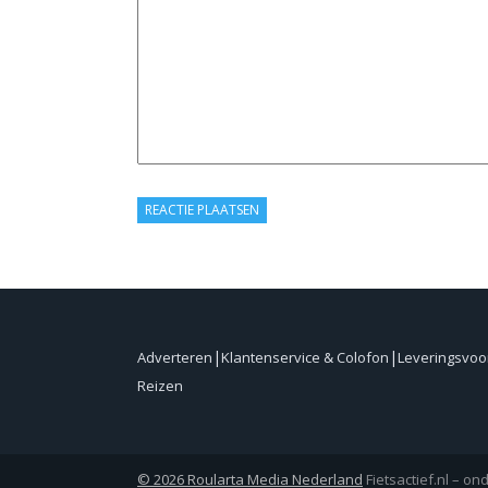
Adverteren
Klantenservice & Colofon
Leveringsvo
Reizen
© 2026 Roularta Media Nederland
Fietsactief.nl – o