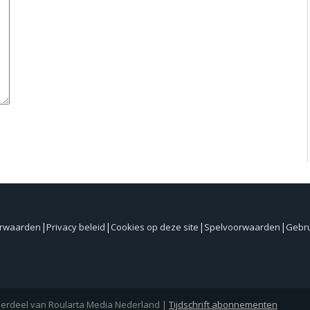
orwaarden
Privacy beleid
Cookies op deze site
Spelvoorwaarden
Gebr
nderdeel van Roularta Media Nederland |
Tijdschrift abonnementen