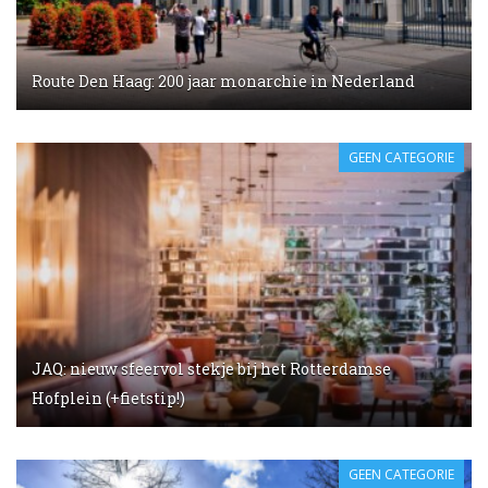
Route Den Haag: 200 jaar monarchie in Nederland
GEEN CATEGORIE
JAQ: nieuw sfeervol stekje bij het Rotterdamse
Hofplein (+fietstip!)
GEEN CATEGORIE