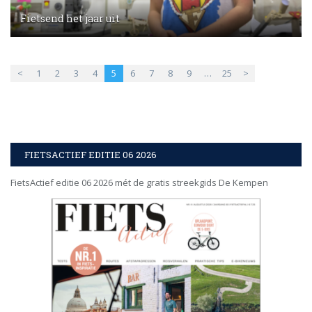
Fietsend het jaar uit
<
1
2
3
4
5
6
7
8
9
…
25
>
FIETSACTIEF EDITIE 06 2026
FietsActief editie 06 2026 mét de gratis streekgids De Kempen