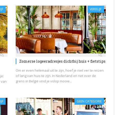
IJF
VERBLIJF
Zomerse logeeradresjes dichtbij huis + fietstips
Om er even helemaal uit te zijn, hoef je niet ver te reizen
of lang van huis te zijn. In Nederland en net over de
je:
grens in België vind je volop mooie...
e van
IJF
GEEN CATEGORIE