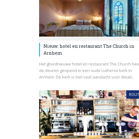
Nieuw: hotel en restaurant The Church in
Arnhem
Het gloednieuwe hotel en restaurant The Church hee
de deuren geopend in een oude Lutherse kerk in
Arnhem. De kerk is met veel aandacht voor detail...
ROUT