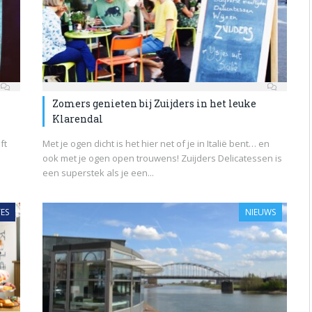
Zomers genieten bij Zuijders in het leuke
Klarendal
ft
Met je ogen dicht is het hier net of je in Italië bent… en
ook met je ogen open trouwens! Zuijders Delicatessen is
een superstek als je een...
ES
NIEUWS