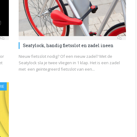
Seatylock, handig fietsslot en zadel ineen
oor
Nieuw fietsslot nodig? Of een nieuw zadel? Met de
et
Seatylock sla je twee vliegen in 1 klap. Het is een zadel
met een geïntegreerd fietsslot van een...
IE