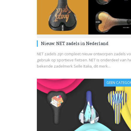
Nieuw: NET zadels in Nederland
NET zadels zijn compleet nieuw ontworpen zadels v
gebruik op sportieve fietsen. NET is onderdeel van h
bekende zadelmerk Selle Italia, dit merk...
GEEN CATEGOR