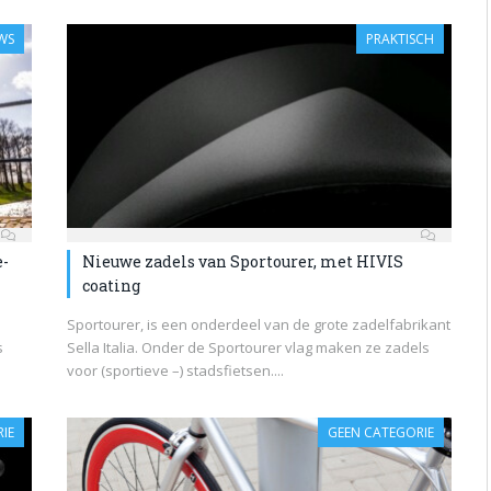
WS
PRAKTISCH
e-
Nieuwe zadels van Sportourer, met HIVIS
coating
Sportourer, is een onderdeel van de grote zadelfabrikant
s
Sella Italia. Onder de Sportourer vlag maken ze zadels
voor (sportieve –) stadsfietsen....
IE
GEEN CATEGORIE