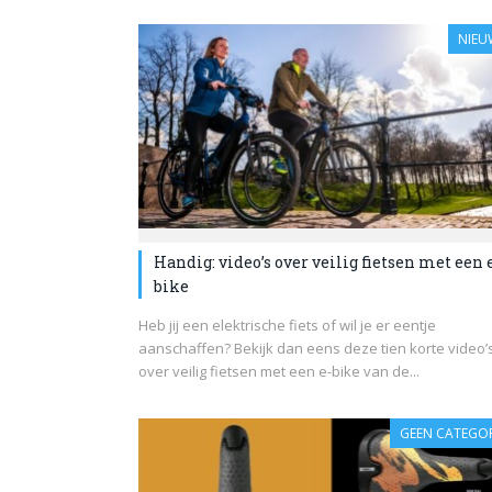
NIEU
Handig: video’s over veilig fietsen met een 
bike
Heb jij een elektrische fiets of wil je er eentje
aanschaffen? Bekijk dan eens deze tien korte video’
over veilig fietsen met een e-bike van de...
GEEN CATEGOR