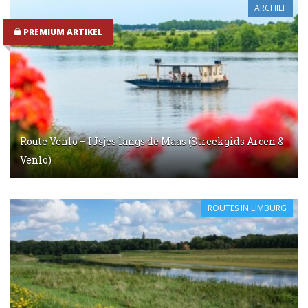
ARCHIEF
PREMIUM ARTIKEL
Route Venlo – IJsjes langs de Maas (Streekgids Arcen &
Venlo)
ROUTES IN LIMBURG