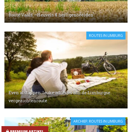
Route Vaals – Heuvels & heiligenbeelden
ROUTES IN LIMBURG
Even afstappen: leuke adresjes aan de Limburgse
vergezichtenroute
ARCHIEF: ROUTES IN LIMBURG
PREMIUM ARTIKEL