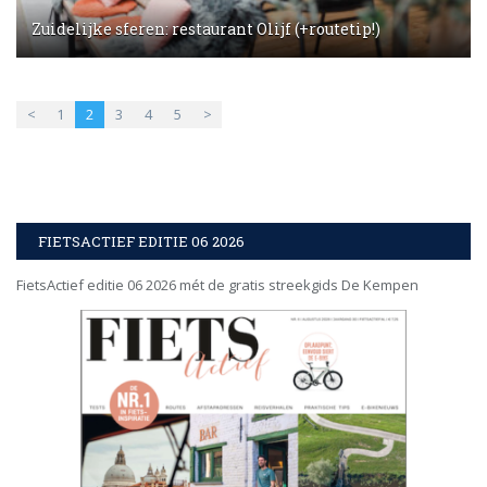
Zuidelijke sferen: restaurant Olijf (+routetip!)
<
1
2
3
4
5
>
FIETSACTIEF EDITIE 06 2026
FietsActief editie 06 2026 mét de gratis streekgids De Kempen