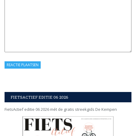
FIETSACTIEF EDITIE 06 2026
FietsActief editie 06 2026 mét de gratis streekgids De Kempen