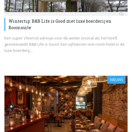
Wintertip: B&B Life is Good met luxe boerderij en
Boomsuite
Een super sfeervol adresje voor de winter (vooral als het heeft
gesneeuwd!): B&B Life is Good. Een vijfsterren one room hotel in de
luxe boerderij,...
NIEUWS