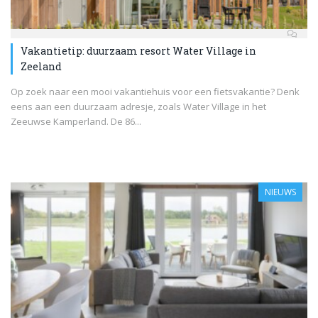
Vakantietip: duurzaam resort Water Village in
Zeeland
Op zoek naar een mooi vakantiehuis voor een fietsvakantie? Denk
eens aan een duurzaam adresje, zoals Water Village in het
Zeeuwse Kamperland. De 86...
NIEUWS