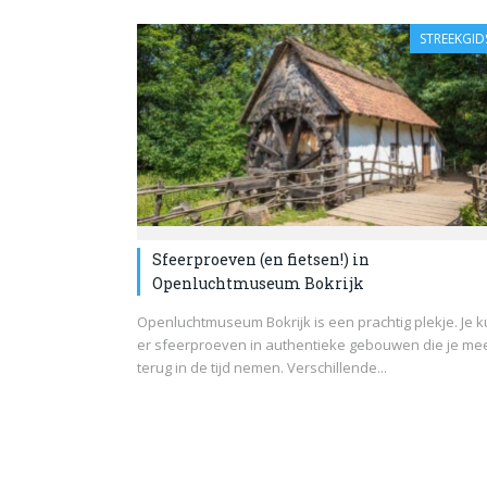
STREEKGID
Sfeerproeven (en fietsen!) in
Openluchtmuseum Bokrijk
Openluchtmuseum Bokrijk is een prachtig plekje. Je k
er sfeerproeven in authentieke gebouwen die je me
terug in de tijd nemen. Verschillende...