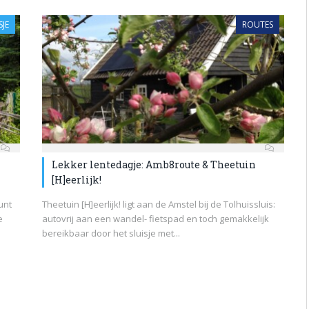
SJE
ROUTES
Lekker lentedagje: Amb8route & Theetuin
[H]eerlijk!
unt
Theetuin [H]eerlijk! ligt aan de Amstel bij de Tolhuissluis:
e
autovrij aan een wandel- fietspad en toch gemakkelijk
bereikbaar door het sluisje met...