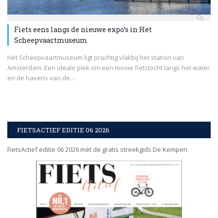
Fiets eens langs de nieuwe expo’s in Het
Scheepvaartmuseum
Het Scheepvaartmuseum ligt prachtig vlakbij het station van
Amsterdam. Een ideale plek om een mooie fietstocht langs het water
en de havens van de...
FIETSACTIEF EDITIE 06 2026
FietsActief editie 06 2026 mét de gratis streekgids De Kempen