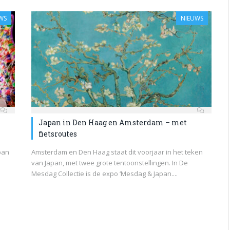
WS
NIEUWS
Japan in Den Haag en Amsterdam – met
fietsroutes
pan
Amsterdam en Den Haag staat dit voorjaar in het teken
van Japan, met twee grote tentoonstellingen. In De
Mesdag Collectie is de expo ‘Mesdag & Japan....