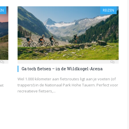
EN
REIZEN
Ga toch fietsen – in de Wildkogel-Arena
Wel 1.000 kilometer aan fietsroutes ligt aan je voeten (of
trappers!) in de Nationaal Park Hohe Tauern. Perfect voor
et
recreatieve fietsers,...
l