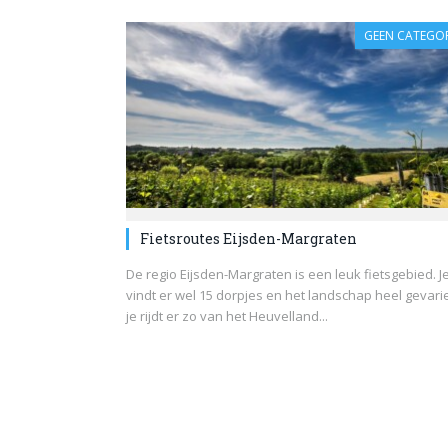
GEEN CATEGOR
Fietsroutes Eijsden-Margraten
De regio Eijsden-Margraten is een leuk fietsgebied. J
vindt er wel 15 dorpjes en het landschap heel gevari
je rijdt er zo van het Heuvelland...