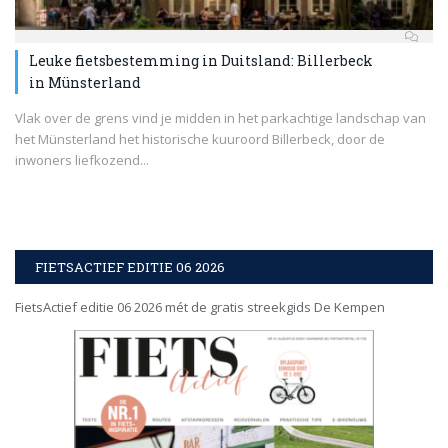
Leuke fietsbestemming in Duitsland: Billerbeck
in Münsterland
Vlak over de grens vind je midden in het parkachtige landschap van
het Münsterland het historische kuuroord Billerbeck, door de
inwoners liefkozend...
FIETSACTIEF EDITIE 06 2026
FietsActief editie 06 2026 mét de gratis streekgids De Kempen