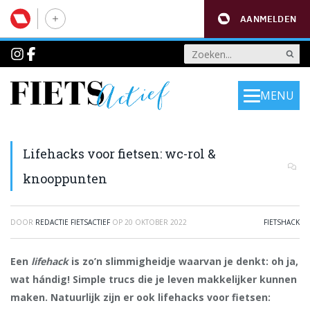
AANMELDEN
MENU
Lifehacks voor fietsen: wc-rol &
knooppunten
DOOR
REDACTIE FIETSACTIEF
OP
20 OKTOBER 2022
FIETSHACK
Een
lifehack
is zo’n slimmigheidje waarvan je denkt: oh ja,
wat hándig! Simple trucs die je leven makkelijker kunnen
maken. Natuurlijk zijn er ook lifehacks voor fietsen: