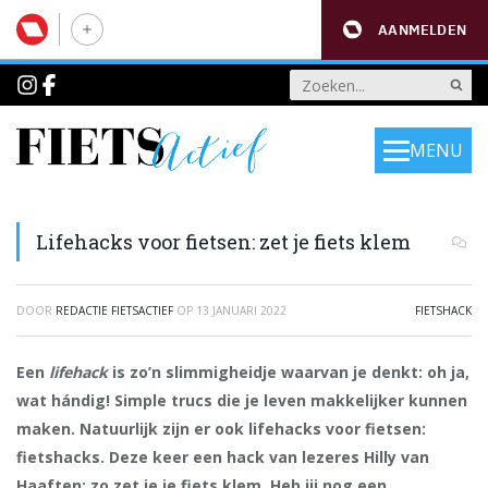
AANMELDEN
MENU
Lifehacks voor fietsen: zet je fiets klem
DOOR
REDACTIE FIETSACTIEF
OP
13 JANUARI 2022
FIETSHACK
Een
lifehack
is zo’n slimmigheidje waarvan je denkt: oh ja,
wat hándig! Simple trucs die je leven makkelijker kunnen
maken. Natuurlijk zijn er ook lifehacks voor fietsen:
fietshacks. Deze keer een hack van lezeres Hilly van
Haaften: zo zet je je fiets klem. Heb jij nog een