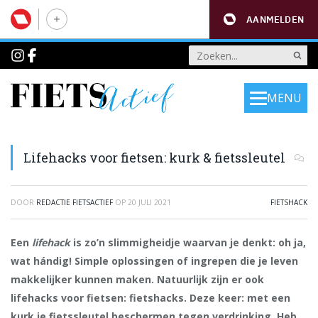
AANMELDEN
MENU
Lifehacks voor fietsen: kurk & fietssleutel
DOOR
REDACTIE FIETSACTIEF
OP
20 JULI 2021
FIETSHACK
Een
lifehack
is zo’n slimmigheidje waarvan je denkt: oh ja,
wat hándig! Simple oplossingen of ingrepen die je leven
makkelijker kunnen maken. Natuurlijk zijn er ook
lifehacks voor fietsen: fietshacks. Deze keer: met een
kurk je fietssleutel beschermen tegen verdrinking. Heb