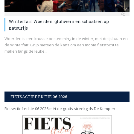
Winterfair Woerden: glühwein en schaatsen op
natuurijs
Woerden is een knusse bestemming in de winter, met de ijsbaan en
de Winterfair. Grijp meteen de kans om een mooie fietstocht te
maken langs de leuke...
FIETSACTIEF EDITIE 06 2026
FietsActief editie 06 2026 mét de gratis streekgids De Kempen