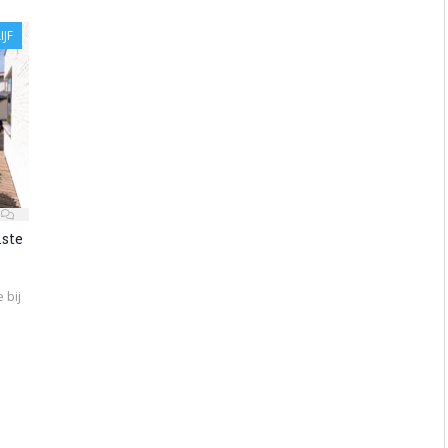
IJF
iste
 bij