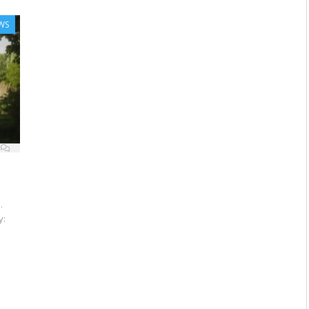
WS
.
y: