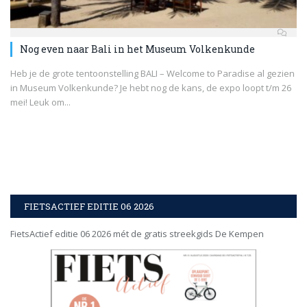
Nog even naar Bali in het Museum Volkenkunde
Heb je de grote tentoonstelling BALI – Welcome to Paradise al gezien
in Museum Volkenkunde? Je hebt nog de kans, de expo loopt t/m 26
mei! Leuk om...
FIETSACTIEF EDITIE 06 2026
FietsActief editie 06 2026 mét de gratis streekgids De Kempen