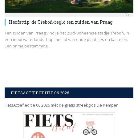
Herfsttip: de Třeboň-regio ten zuiden van Praag
Ten zuiden van Praag vind je het Zuid-Boheemse stadje Třeboň, in
een mooi waterlandschap met tal van oude plaatsjes en kastelen.
Een prima bestemming...
FIETSACTIEF EDITIE 06 2026
FietsActief editie 06 2026 mét de gratis streekgids De Kempen