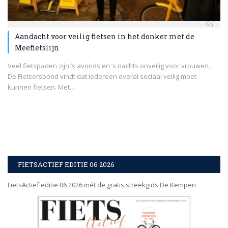
Aandacht voor veilig fietsen in het donker met de
Meefietslijn
Veel fietspaden zijn ’s avonds en ’s nachts onveilig voor vrouwen.
De Fietsersbond vindt dat iedereen overal sociaal veilig moet
kunnen fietsen. Met...
FIETSACTIEF EDITIE 06 2026
FietsActief editie 06 2026 mét de gratis streekgids De Kempen