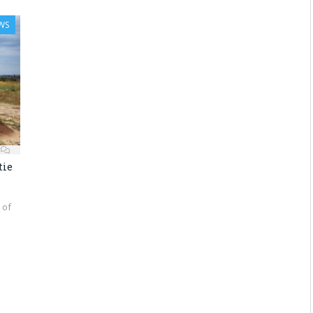
WS
tie
 of