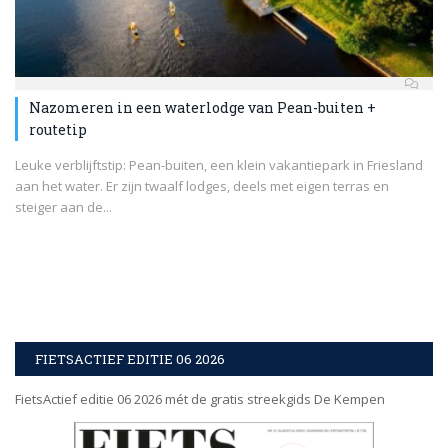
Nazomeren in een waterlodge van Pean-buiten +
routetip
Leuke verblijftstip: Pean-buiten, een klein vakantiepark in Friesland
aan het water. Er zijn twaalf lodges, deels met eigen terras en
steiger aan de...
FIETSACTIEF EDITIE 06 2026
FietsActief editie 06 2026 mét de gratis streekgids De Kempen