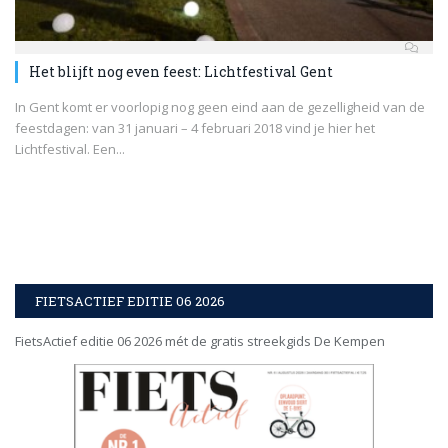
Het blijft nog even feest: Lichtfestival Gent
In Gent komt er voorlopig nog geen eind aan de gezelligheid van de
feestdagen: van 31 januari – 4 februari 2018 vind je hier het
Lichtfestival. Een...
FIETSACTIEF EDITIE 06 2026
FietsActief editie 06 2026 mét de gratis streekgids De Kempen