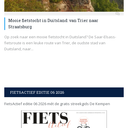
Mooie fietstocht in Duitsland: van Trier naar
Straatsburg
Op zoek naar een mooie fietstocht in Duitsland? De Saar-Elsass-
fietsroute is een leuke route van Trier, de oudste stad van
Duitsland, naar...
FIETSACTIEF EDITIE 06 2026
FietsActief editie 06 2026 mét de gratis streekgids De Kempen