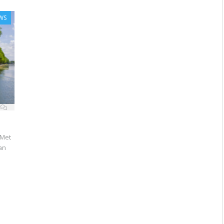
WS
 Met
an