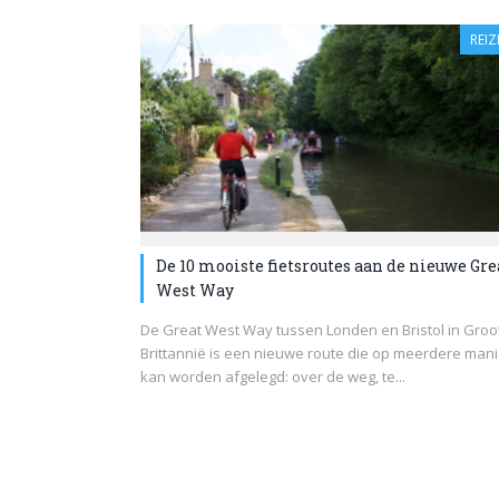
REIZ
De 10 mooiste fietsroutes aan de nieuwe Gre
West Way
De Great West Way tussen Londen en Bristol in Groo
Brittannië is een nieuwe route die op meerdere man
kan worden afgelegd: over de weg, te...