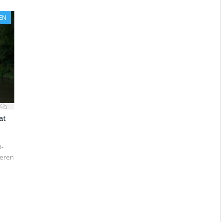
EN
at
t-
ieren