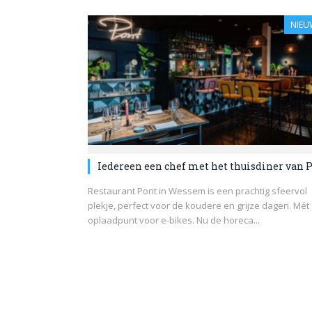
NIEU
Iedereen een chef met het thuisdiner van 
Restaurant Pont in Wessem is een prachtig sfeervol
plekje, perfect voor de koudere en grijze dagen. Mét
oplaadpunt voor e-bikes. Nu de horeca...