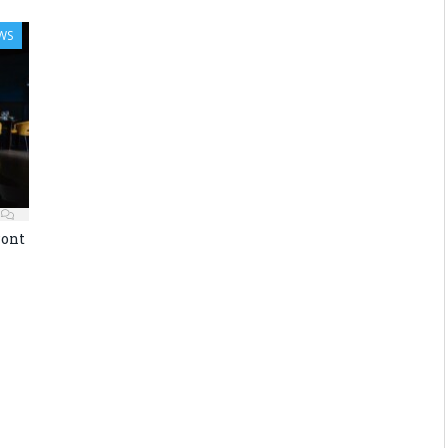
WS
Pont