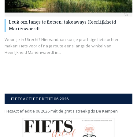
Leuk om langs te fietsen: takeaways Heerlijkheid
Mariënwaerdt
Woon je in Utrecht? Hiervandaan kun je prachtige fietstochten
maken! Fiets voor of na je route eens langs de winkel van
Heerlijkheid Mariënwaerdt in...
FIETSACTIEF EDITIE 06 2026
FietsActief editie 06 2026 mét de gratis streekgids De Kempen