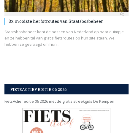
3x mooiste herfstroutes van Staatsbosbeheer
Staatsbosbeheer kent de bossen van Nederland op haar duimpje
én ze hebben tal van gratis fietsroutes op hun site staan. We
hebben ze gevraagd om hun...
FIETSACTIEF EDITIE 06 2026
FietsActief editie 06 2026 mét de gratis streekgids De Kempen