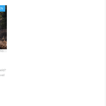
EN
eld?
uvel