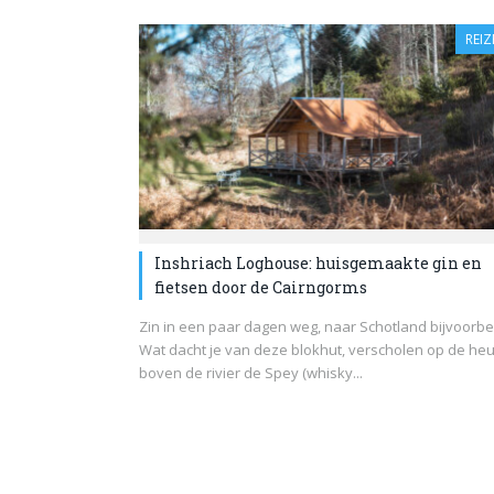
REIZ
Inshriach Loghouse: huisgemaakte gin en
fietsen door de Cairngorms
Zin in een paar dagen weg, naar Schotland bijvoorbe
Wat dacht je van deze blokhut, verscholen op de he
boven de rivier de Spey (whisky...