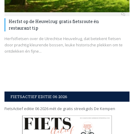
Herfst op de Heuvelrug: gratis fietsroute én
restaurant tip
Herfstfietsen over de Utrechtse Heuvelrug, dat betekent fietsen
door prachtig kleurende bossen, leuke historische plekken om te
ontdekken én fijne...
FIETSACTIEF EDITIE 06 2026
FietsActief editie 06 2026 mét de gratis streekgids De Kempen