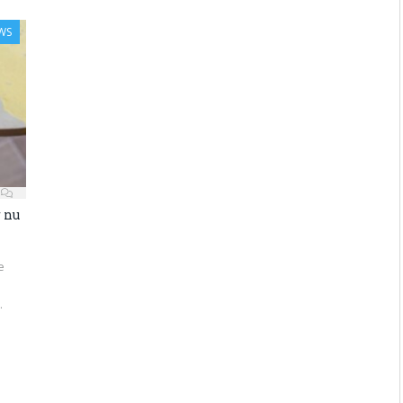
WS
 nu
e
.