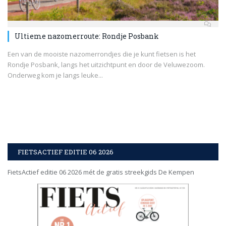
Ultieme nazomerroute: Rondje Posbank
Een van de mooiste nazomerrondjes die je kunt fietsen is het
Rondje Posbank, langs het uitzichtpunt en door de Veluwezoom.
Onderweg kom je langs leuke...
FIETSACTIEF EDITIE 06 2026
FietsActief editie 06 2026 mét de gratis streekgids De Kempen