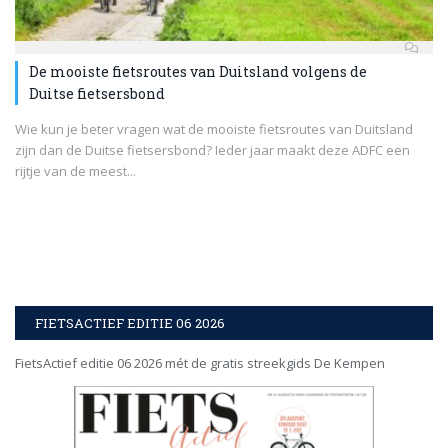
De mooiste fietsroutes van Duitsland volgens de
Duitse fietsersbond
Wie kun je beter vragen wat de mooiste fietsroutes van Duitsland
zijn dan de Duitse fietsersbond? Ieder jaar maakt deze ADFC een
rijtje van de meest...
FIETSACTIEF EDITIE 06 2026
FietsActief editie 06 2026 mét de gratis streekgids De Kempen