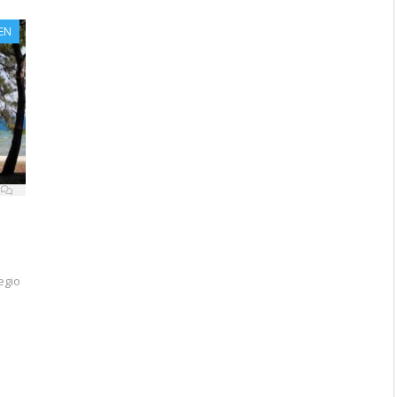
EN
egio